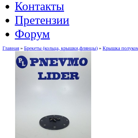
Контакты
Претензии
Форум
Главная
»
Брекеты (кольца, крышки,флянцы)
»
Крышка полукомл