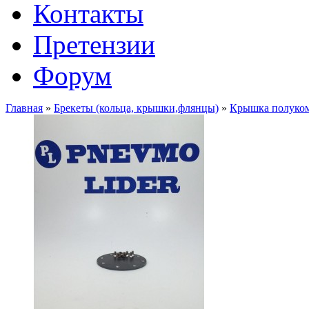
Контакты
Претензии
Форум
Главная
»
Брекеты (кольца, крышки,флянцы)
»
Крышка полукомл