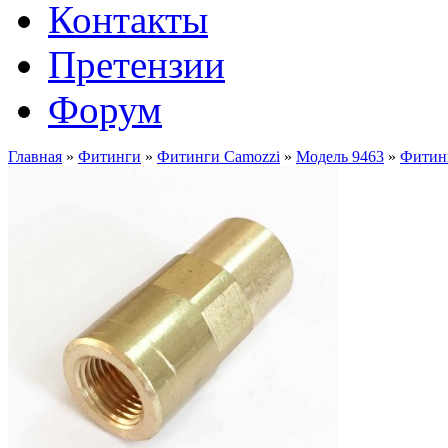
Контакты
Претензии
Форум
Главная
»
Фитинги
»
Фитинги Camozzi
»
Модель 9463
»
Фитинг