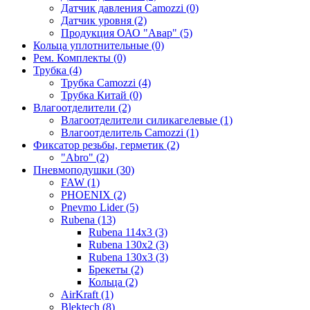
Датчик давления Camozzi (0)
Датчик уровня (2)
Продукция ОАО "Авар" (5)
Кольца уплотнительные (0)
Рем. Комплекты (0)
Трубка (4)
Трубка Camozzi (4)
Трубка Китай (0)
Влагоотделители (2)
Влагоотделители силикагелевые (1)
Влагоотделитель Camozzi (1)
Фиксатор резьбы, герметик (2)
"Abro" (2)
Пневмоподушки (30)
FAW (1)
PHOENIX (2)
Pnevmo Lider (5)
Rubena (13)
Rubena 114х3 (3)
Rubena 130х2 (3)
Rubena 130х3 (3)
Брекеты (2)
Кольца (2)
AirKraft (1)
Blektech (8)