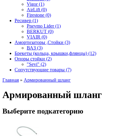
Vigor (1)
AirLift (0)
Firestone (0)
Ресивер (1)
Pnevmo Lider (1)
BERKUT (0)
VIAIR (0)
Амортизаторы ,Стойки (3)
ВАЗ (3)
Брекеты (кольца, крышки,флянцы) (12)
Опоры стойки (2)
"Sevi" (2)
Сопутствующие товары (7)
Главная
»
Армированный шланг
Армированный шланг
Выберите подкатегорию